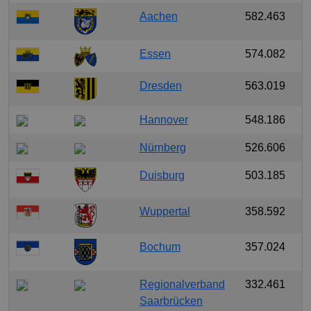
Aachen
582.463
Essen
574.082
Dresden
563.019
Hannover
548.186
Nürnberg
526.606
Duisburg
503.185
Wuppertal
358.592
Bochum
357.024
Regionalverband
332.461
Saarbrücken