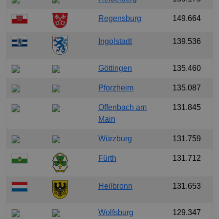
Regensburg
149.664
Ingolstadt
139.536
Göttingen
135.460
Pforzheim
135.087
Offenbach am
131.845
Main
Würzburg
131.759
Fürth
131.712
Heilbronn
131.653
Wolfsburg
129.347