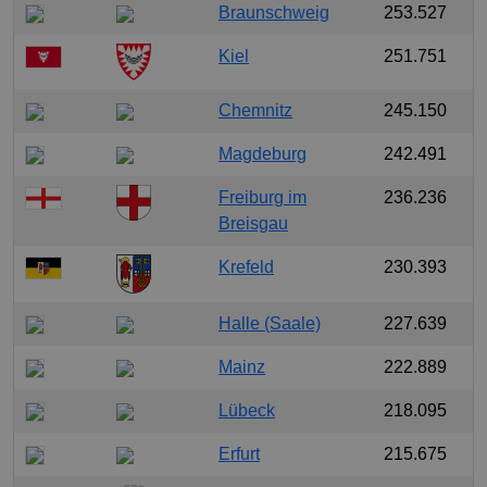
Braunschweig
253.527
Kiel
251.751
Chemnitz
245.150
Magdeburg
242.491
Freiburg im
236.236
Breisgau
Krefeld
230.393
Halle (Saale)
227.639
Mainz
222.889
Lübeck
218.095
Erfurt
215.675