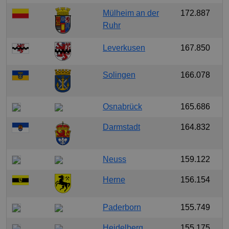
Mülheim an der
172.887
Ruhr
Leverkusen
167.850
Solingen
166.078
Osnabrück
165.686
Darmstadt
164.832
Neuss
159.122
Herne
156.154
Paderborn
155.749
Heidelberg
155.175