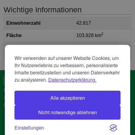
Wichtige Informationen
Einwohnerzahl
42.817
2
Fläche
103,928 km
Bundesland
Thüringen
Wir verwenden auf unserer Website Cookies, um
Ihr Nutzererlebnis zu verbessern, personalisierte
Inhalte bereitzustellen und unseren Datenverkehr
zu analysieren.
Datenschutzerklärung.
🌍 Eine andere Sprache
Datenschutzerkläreung
Alle akzeptieren
AGB
Impressum
Nicht notwendige ablehnen
© 2018-2026 AtlasBig.com
Einstellungen