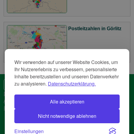
Postleitzahlen in Görlitz
Wir verwenden auf unserer Website Cookies, um
Ihr Nutzererlebnis zu verbessern, personalisierte
Inhalte bereitzustellen und unseren Datenverkehr
zu analysieren.
Datenschutzerklärung.
🌍 Eine andere Sprache
Datenschutzerkläreung
Alle akzeptieren
AGB
Impressum
Nicht notwendige ablehnen
© 2018-2026 AtlasBig.com
Einstellungen