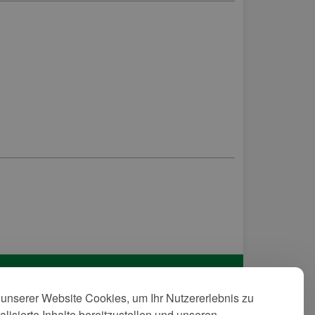
unserer Website Cookies, um Ihr Nutzererlebnis zu
tenschutzerkläreung
lisierte Inhalte bereitzustellen und unseren