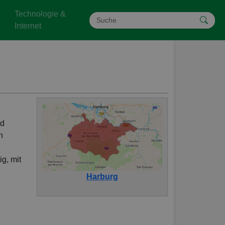
Technologie &
Internet
nd
n
ig, mit
Harburg