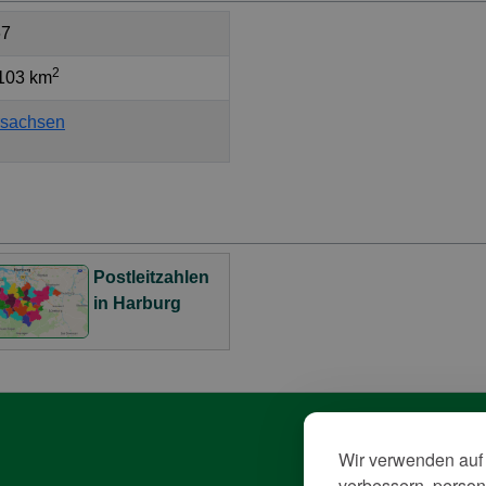
67
2
103 km
rsachsen
Postleitzahlen
in Harburg
Wir verwenden auf 
Da
verbessern, persona