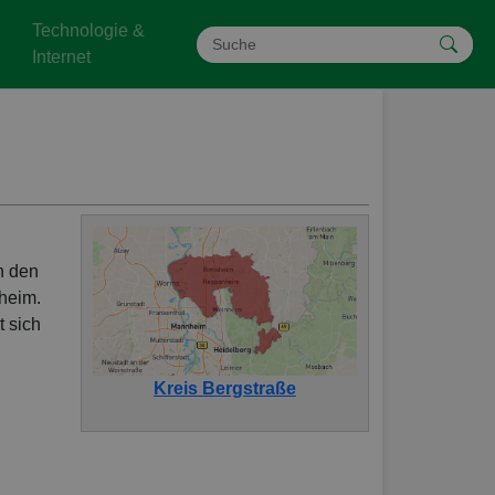
Technologie &
Internet
n den
heim.
t sich
Kreis Bergstraße