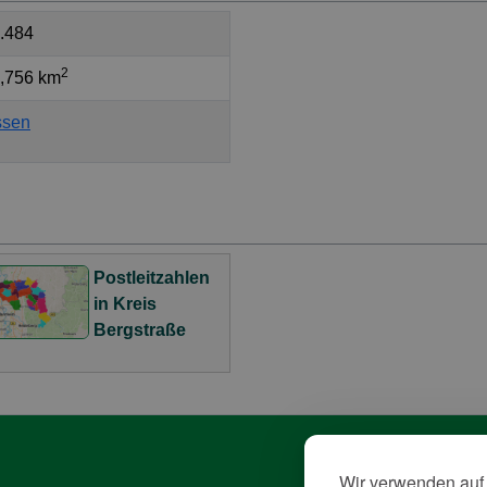
.484
2
,756 km
ssen
Postleitzahlen
in Kreis
Bergstraße
Wir verwenden auf 
Da