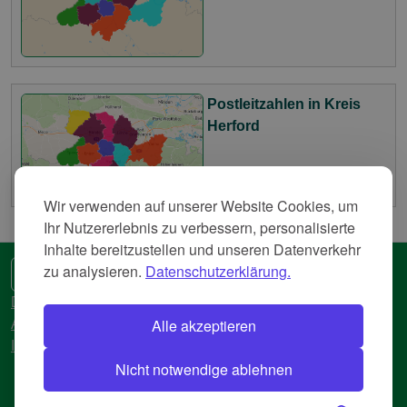
Postleitzahlen in Kreis
Herford
Wir verwenden auf unserer Website Cookies, um
Ihr Nutzererlebnis zu verbessern, personalisierte
Inhalte bereitzustellen und unseren Datenverkehr
zu analysieren.
Datenschutzerklärung.
🌍 Eine andere Sprache
Datenschutzerkläreung
Alle akzeptieren
AGB
Impressum
Nicht notwendige ablehnen
© 2018-2026 AtlasBig.com