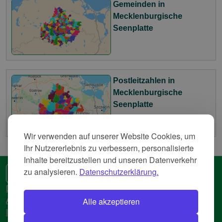
Gemeinden in
Mecklenburgische
Seenplatte
Postleitzahlen in
Mecklenburgische
Seenplatte
Wir verwenden auf unserer Website Cookies, um
Ihr Nutzererlebnis zu verbessern, personalisierte
Inhalte bereitzustellen und unseren Datenverkehr
zu analysieren.
Datenschutzerklärung.
🌍 Eine andere Sprache
Datenschutzerkläreung
Alle akzeptieren
AGB
Impressum