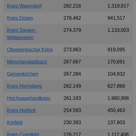
Kreis Warendorf
282.216
1.319,817
Kreis Düren
278.462
941,517
Kreis Siegen-
274.379
1.133,003
Wittgenstein
Oberbergischer Kreis
273.963
919,095
Mönchengladbach
267.667
170,691
Gelsenkirchen
267.284
104,932
Kreis Heinsberg
262.149
627,866
Hochsauerlandkreis
261.193
1.960,906
Kreis Herford
254.593
450,463
Krefeld
230.393
137,803
Kreis Coesfeld
226.217
1.112,408