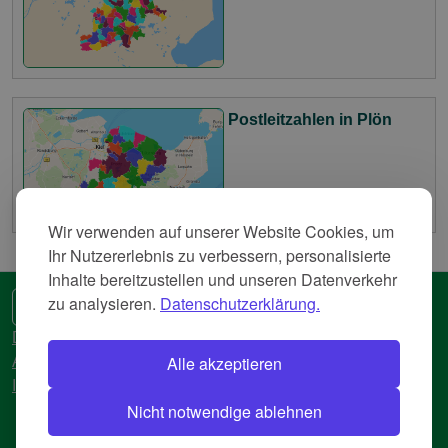
Postleitzahlen in Plön
Wir verwenden auf unserer Website Cookies, um
Ihr Nutzererlebnis zu verbessern, personalisierte
Inhalte bereitzustellen und unseren Datenverkehr
zu analysieren.
Datenschutzerklärung.
🌍 Eine andere Sprache
Datenschutzerkläreung
Alle akzeptieren
AGB
Impressum
Nicht notwendige ablehnen
© 2018-2026 AtlasBig.com