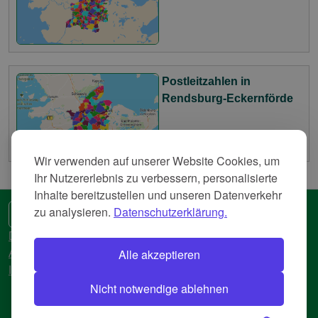
Postleitzahlen in
Rendsburg-Eckernförde
Wir verwenden auf unserer Website Cookies, um
Ihr Nutzererlebnis zu verbessern, personalisierte
Inhalte bereitzustellen und unseren Datenverkehr
zu analysieren.
Datenschutzerklärung.
🌍 Eine andere Sprache
Datenschutzerkläreung
Alle akzeptieren
AGB
Impressum
Nicht notwendige ablehnen
© 2018-2026 AtlasBig.com