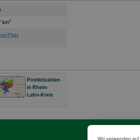
6
2
7 km
nd-Pfalz
Postleitzahlen
in Rhein-
Lahn-Kreis
Wir verwenden auf 
Da