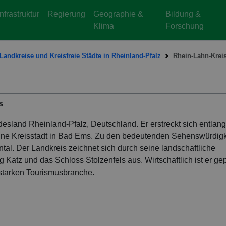
Infrastruktur
Regierung
Geographie &
Bildung &
Klima
Forschung
Landkreise und Kreisfreie Städte in Rheinland-Pfalz
Rhein-Lahn-Krei
s
esland Rheinland-Pfalz, Deutschland. Er erstreckt sich entlang
eine Kreisstadt in Bad Ems. Zu den bedeutenden Sehenswürdig
al. Der Landkreis zeichnet sich durch seine landschaftliche
 Katz und das Schloss Stolzenfels aus. Wirtschaftlich ist er ge
starken Tourismusbranche.