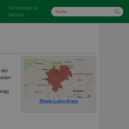
Technologie &
Internet
s
 der
keiten
prägt
Rhein-Lahn-Kreis