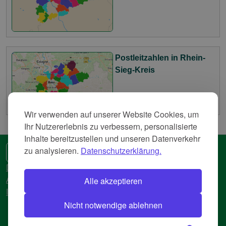
Postleitzahlen in Rhein-
Sieg-Kreis
Wir verwenden auf unserer Website Cookies, um
Ihr Nutzererlebnis zu verbessern, personalisierte
Inhalte bereitzustellen und unseren Datenverkehr
zu analysieren.
Datenschutzerklärung.
🌍 Eine andere Sprache
Datenschutzerkläreung
Alle akzeptieren
AGB
Impressum
Nicht notwendige ablehnen
© 2018-2026 AtlasBig.com