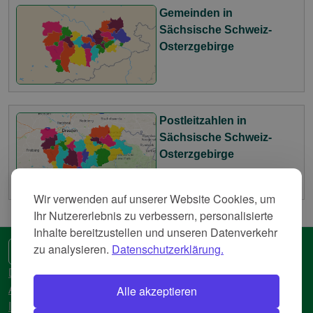
Gemeinden in
Sächsische Schweiz-
Osterzgebirge
Postleitzahlen in
Sächsische Schweiz-
Osterzgebirge
Wir verwenden auf unserer Website Cookies, um
Ihr Nutzererlebnis zu verbessern, personalisierte
Inhalte bereitzustellen und unseren Datenverkehr
zu analysieren.
Datenschutzerklärung.
🌍 Eine andere Sprache
Datenschutzerkläreung
Alle akzeptieren
AGB
Impressum