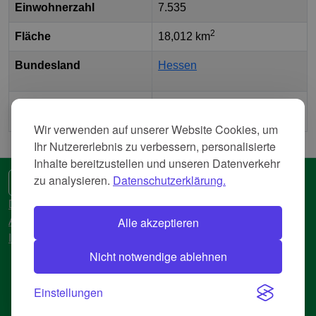
Einwohnerzahl
7.535
2
Fläche
18,012 km
Bundesland
Hessen
Landkreis
Landkreis Kassel
Wir verwenden auf unserer Website Cookies, um
Ihr Nutzererlebnis zu verbessern, personalisierte
Inhalte bereitzustellen und unseren Datenverkehr
zu analysieren.
Datenschutzerklärung.
🌍 Eine andere Sprache
Datenschutzerkläreung
Alle akzeptieren
AGB
Impressum
Nicht notwendige ablehnen
© 2018-2026 AtlasBig.com
Einstellungen