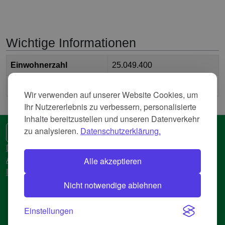
Wichtige Informationen
Einwohnerzahl
25.049.400
2
Fläche
7.669.726,41 km
Wir verwenden auf unserer Website Cookies, um
Ihr Nutzererlebnis zu verbessern, personalisierte
Inhalte bereitzustellen und unseren Datenverkehr
zu analysieren.
Datenschutzerklärung.
🌍 Eine andere Sprache
Datenschutzerkläreung
Alle akzeptieren
AGB
Impressum
Nicht notwendige ablehnen
© 2018-2026 AtlasBig.com
Einstellungen