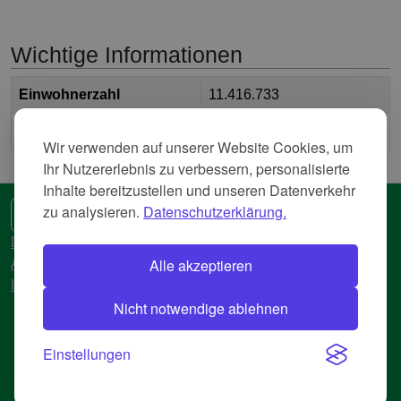
Wichtige Informationen
Einwohnerzahl
11.416.733
2
Fläche
30.694,881 km
Wir verwenden auf unserer Website Cookies, um
Ihr Nutzererlebnis zu verbessern, personalisierte
Inhalte bereitzustellen und unseren Datenverkehr
zu analysieren.
Datenschutzerklärung.
🌍 Eine andere Sprache
Datenschutzerkläreung
Alle akzeptieren
AGB
Impressum
Nicht notwendige ablehnen
© 2018-2026 AtlasBig.com
Einstellungen