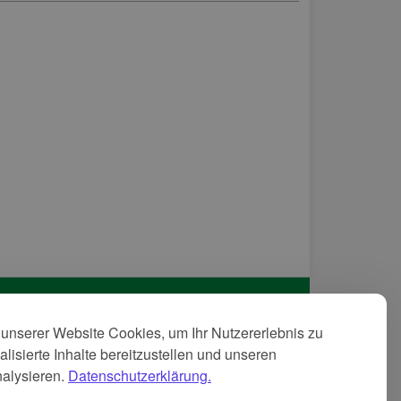
unserer Website Cookies, um Ihr Nutzererlebnis zu
tenschutzerkläreung
lisierte Inhalte bereitzustellen und unseren
GB
nalysieren.
Datenschutzerklärung.
pressum