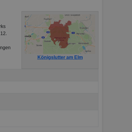
rks
 12.
ungen
Königslutter am Elm