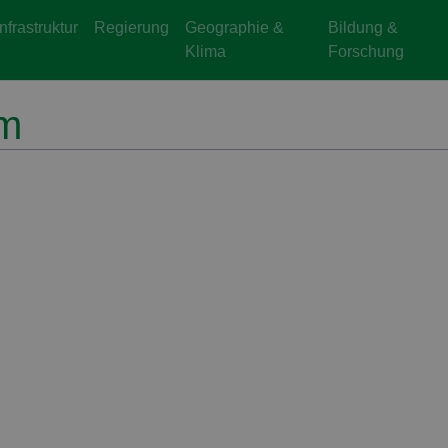
Infrastruktur
Regierung
Geographie &
Bildung &
Klima
Forschung
lm