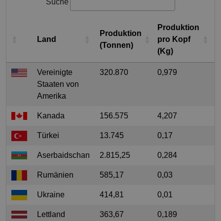
Suche
Produktion
Produktion
A
Land
pro Kopf
(Tonnen)
(
(Kg)
Vereinigte
320.870
0,979
1
Staaten von
Amerika
Kanada
156.575
4,207
6
Türkei
13.745
0,17
2
Aserbaidschan
2.815,25
0,284
6
Rumänien
585,17
0,03
8
Ukraine
414,81
0,01
1
Lettland
363,67
0,189
1