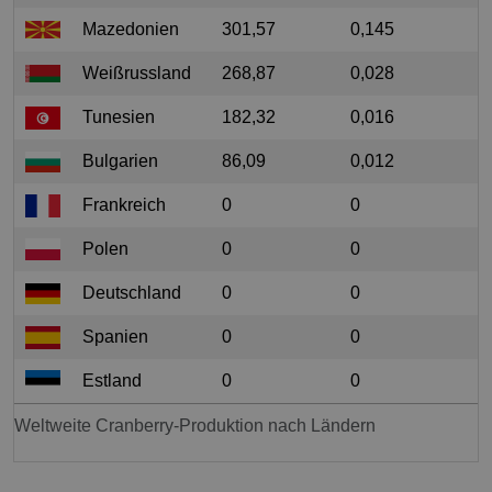
Mazedonien
301,57
0,145
5
Weißrussland
268,87
0,028
1
Tunesien
182,32
0,016
2
Bulgarien
86,09
0,012
6
Frankreich
0
0
0
Polen
0
0
0
Deutschland
0
0
0
Spanien
0
0
0
Estland
0
0
0
Weltweite Cranberry-Produktion nach Ländern