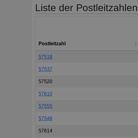
Liste der Postleitzahle
Postleitzahl
57518
57537
57520
57610
57555
57548
57614