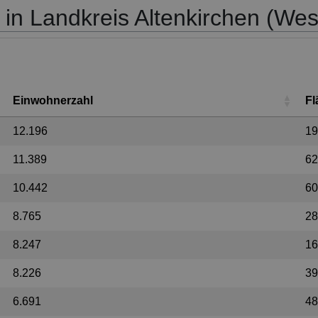
n in Landkreis Altenkirchen (We
Einwohnerzahl
Fl
12.196
19
11.389
62
10.442
60
8.765
28
8.247
16
8.226
39
6.691
48