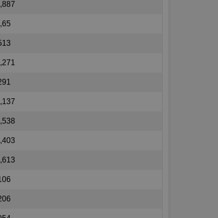
,887
,65
513
,271
291
,137
,538
,403
,613
106
206