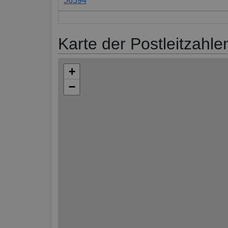
56594
Karte der Postleitzahle
+
−