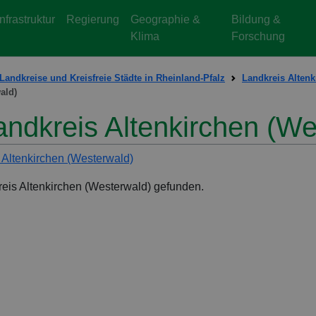
Infrastruktur
Regierung
Geographie &
Bildung &
Klima
Forschung
Landkreise und Kreisfreie Städte in Rheinland-Pfalz
Landkreis Altenk
ald)
Landkreis Altenkirchen (W
 Altenkirchen (Westerwald)
reis Altenkirchen (Westerwald) gefunden.