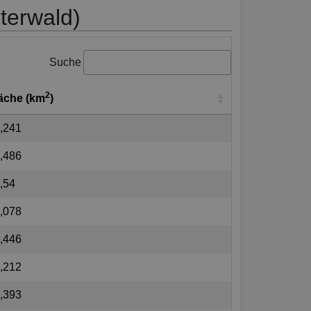
sterwald)
Suche
2
äche (km
)
,241
,486
,54
,078
,446
,212
,393