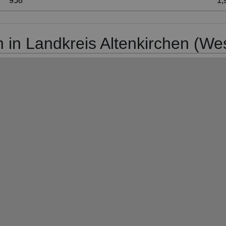
958
1,
n in Landkreis Altenkirchen (We