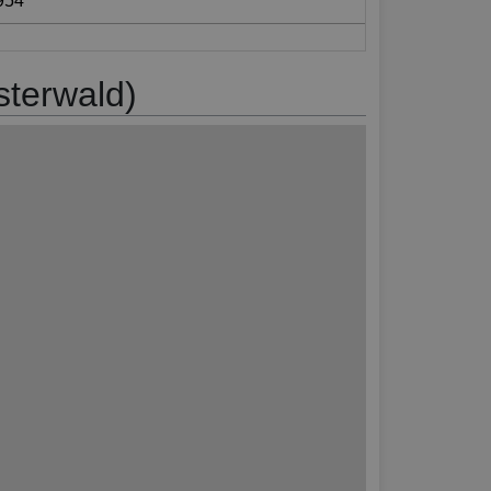
954
sterwald)