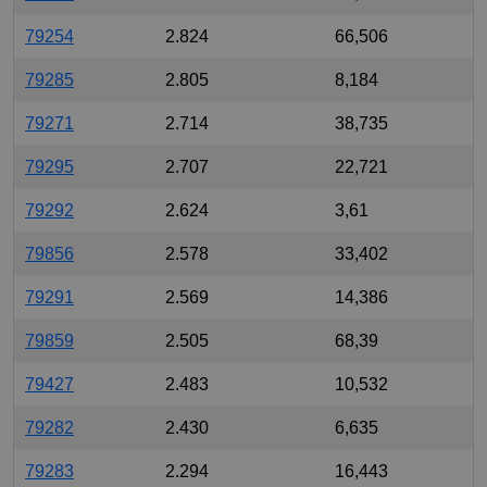
79254
2.824
66,506
79285
2.805
8,184
79271
2.714
38,735
79295
2.707
22,721
79292
2.624
3,61
79856
2.578
33,402
79291
2.569
14,386
79859
2.505
68,39
79427
2.483
10,532
79282
2.430
6,635
79283
2.294
16,443