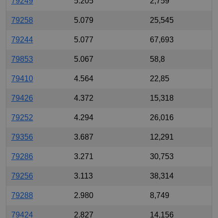
79249
5.205
2,759
79258
5.079
25,545
79244
5.077
67,693
79853
5.067
58,8
79410
4.564
22,85
79426
4.372
15,318
79252
4.294
26,016
79356
3.687
12,291
79286
3.271
30,753
79256
3.113
38,314
79288
2.980
8,749
79424
2.827
14,156