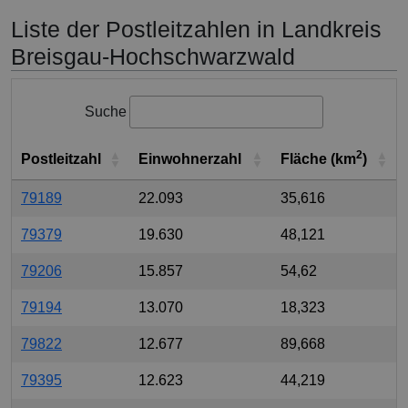
Liste der Postleitzahlen in Landkreis
Breisgau-Hochschwarzwald
Suche
2
Postleitzahl
Einwohnerzahl
Fläche (km
)
79189
22.093
35,616
79379
19.630
48,121
79206
15.857
54,62
79194
13.070
18,323
79822
12.677
89,668
79395
12.623
44,219