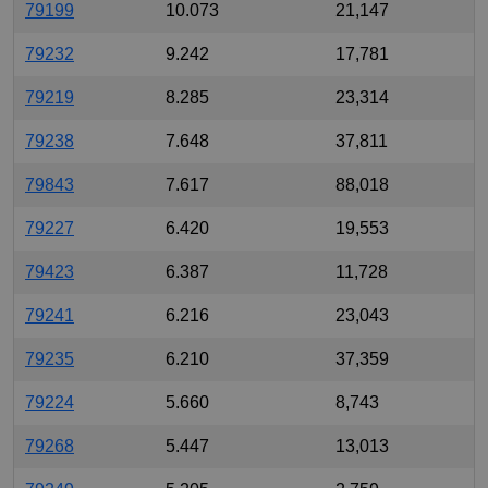
79199
10.073
21,147
79232
9.242
17,781
79219
8.285
23,314
79238
7.648
37,811
79843
7.617
88,018
79227
6.420
19,553
79423
6.387
11,728
79241
6.216
23,043
79235
6.210
37,359
79224
5.660
8,743
79268
5.447
13,013