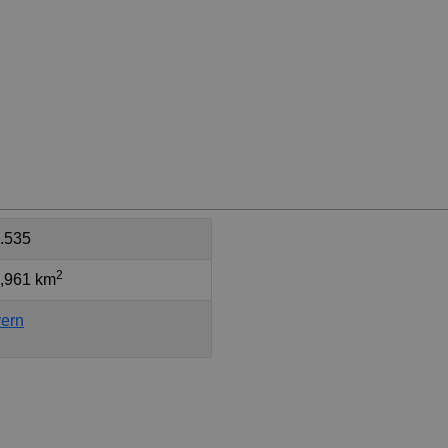
.535
2
,961 km
ern