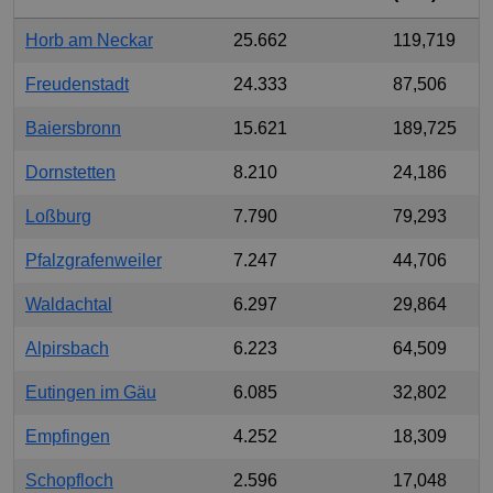
Horb am Neckar
25.662
119,719
Freudenstadt
24.333
87,506
Baiersbronn
15.621
189,725
Dornstetten
8.210
24,186
Loßburg
7.790
79,293
Pfalzgrafenweiler
7.247
44,706
Waldachtal
6.297
29,864
Alpirsbach
6.223
64,509
Eutingen im Gäu
6.085
32,802
Empfingen
4.252
18,309
Schopfloch
2.596
17,048