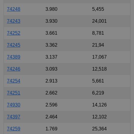
74248
3.980
5,455
74243
3.930
24,001
74252
3.661
8,781
74245
3.362
21,94
74389
3.137
17,067
74246
3.093
12,518
74254
2.913
5,661
74251
2.662
6,219
74930
2.596
14,126
74397
2.464
12,102
74259
1.769
25,364