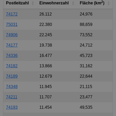
2
Postleitzahl
Einwohnerzahl
Fläche (km
)
74172
26.112
24,976
75031
22.380
88,659
74906
22.245
73,552
74177
19.738
24,712
74336
16.477
45,723
74182
13.866
31,162
74189
12.679
22,644
74348
11.945
21,115
74211
11.707
23,477
74193
11.454
49,535