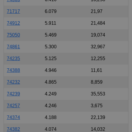
71717
6.079
21,97
74912
5.911
21,484
75050
5.469
19,074
74861
5.300
32,967
74235
5.125
12,255
74388
4.946
11,61
74232
4.865
8,859
74239
4.249
35,553
74257
4.246
3,675
74374
4.188
22,139
74382
4.074
14,032