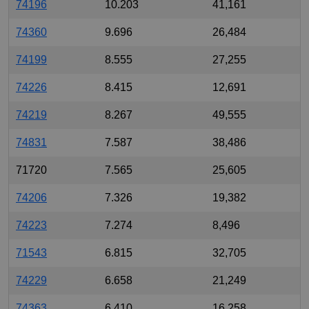
74196
10.203
41,161
74360
9.696
26,484
74199
8.555
27,255
74226
8.415
12,691
74219
8.267
49,555
74831
7.587
38,486
71720
7.565
25,605
74206
7.326
19,382
74223
7.274
8,496
71543
6.815
32,705
74229
6.658
21,249
74363
6.410
16,258