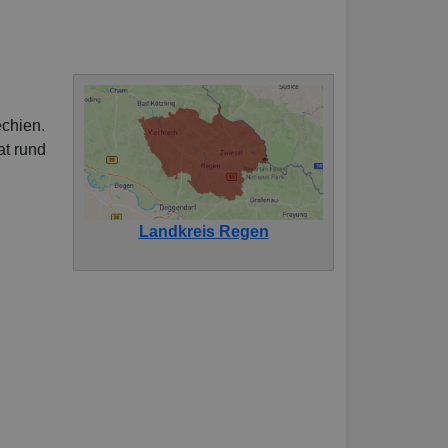
chien.
at rund
Landkreis Regen