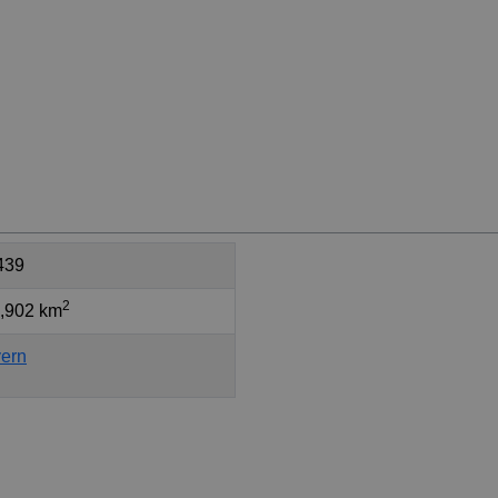
439
2
,902 km
ern