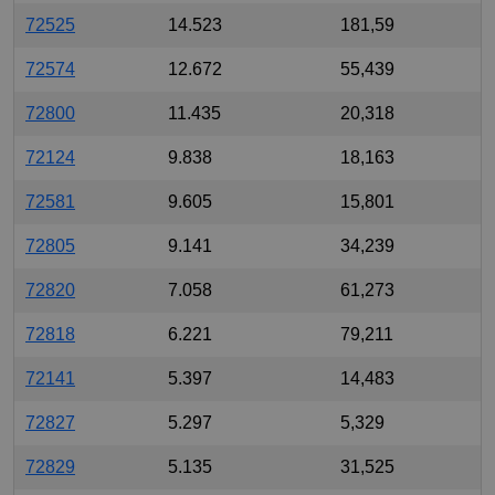
72525
14.523
181,59
72574
12.672
55,439
72800
11.435
20,318
72124
9.838
18,163
72581
9.605
15,801
72805
9.141
34,239
72820
7.058
61,273
72818
6.221
79,211
72141
5.397
14,483
72827
5.297
5,329
72829
5.135
31,525