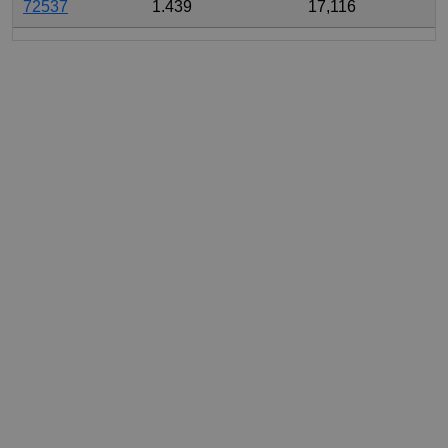
72537
1.439
17,116