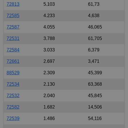
72813
5.103
61,73
72585
4.233
4,638
72587
4.055
46,065
72531
3.788
61,705
72584
3.033
6,379
72661
2.697
3,471
88529
2.309
45,399
72534
2.130
63,368
72532
2.040
45,845
72582
1.682
14,506
72539
1.486
54,116