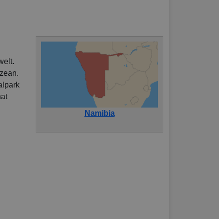
welt.
Ozean.
alpark
hat
Namibia