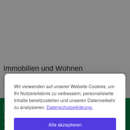
Immobilien und Wohnen
2
Durchschnittliche Nettokaltmiete
6,535 Euro/m
Wir verwenden auf unserer Website Cookies, um
Ihr Nutzererlebnis zu verbessern, personalisierte
Inhalte bereitzustellen und unseren Datenverkehr
zu analysieren.
Datenschutzerklärung.
🌍 Eine andere Sprache
Datenschutzerkläreung
Alle akzeptieren
AGB