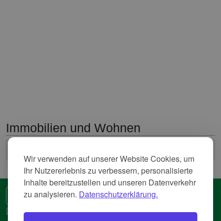
Immobilien und Wohnen
2
Durchschnittliche Nettokaltmiete
5,155 Euro/m
Wir verwenden auf unserer Website Cookies, um
Ihr Nutzererlebnis zu verbessern, personalisierte
Inhalte bereitzustellen und unseren Datenverkehr
zu analysieren.
Datenschutzerklärung.
🌍 Eine andere Sprache
Datenschutzerkläreung