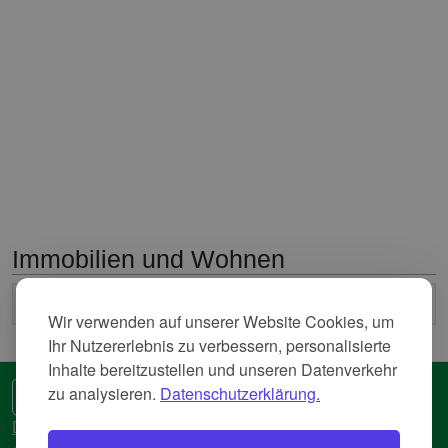
Immobilien und Wohnen
2
Durchschnittliche Nettokaltmiete
5,037 Euro/m
Wir verwenden auf unserer Website Cookies, um
Ihr Nutzererlebnis zu verbessern, personalisierte
Inhalte bereitzustellen und unseren Datenverkehr
zu analysieren.
Datenschutzerklärung.
🌍 Eine andere Sprache
Datenschutzerkläreung