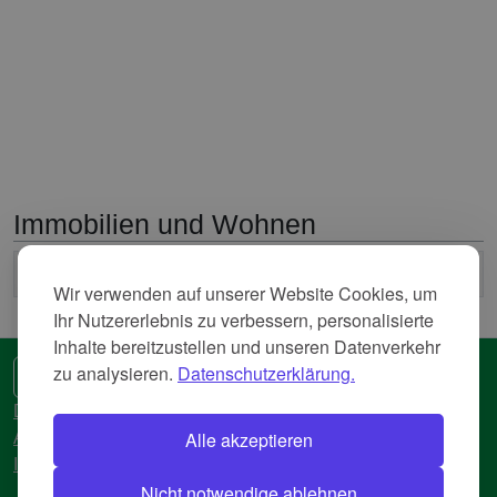
Immobilien und Wohnen
2
Durchschnittliche Nettokaltmiete
8,719 Euro/m
Wir verwenden auf unserer Website Cookies, um
Ihr Nutzererlebnis zu verbessern, personalisierte
Inhalte bereitzustellen und unseren Datenverkehr
zu analysieren.
Datenschutzerklärung.
🌍 Eine andere Sprache
Datenschutzerkläreung
Alle akzeptieren
AGB
Impressum
Nicht notwendige ablehnen
© 2018-2026 AtlasBig.com