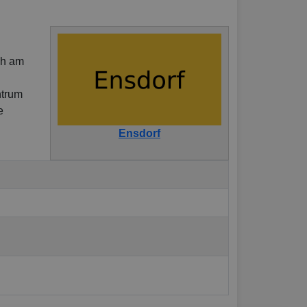
ch am
ntrum
e
Ensdorf