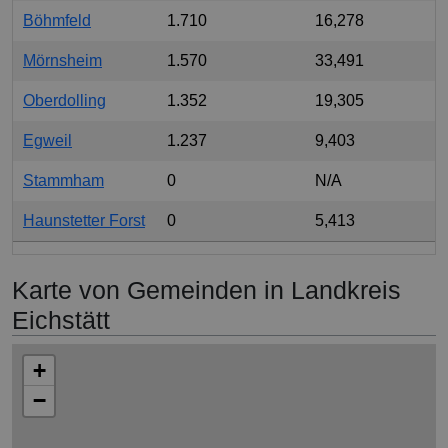
Böhmfeld
1.710
16,278
Mörnsheim
1.570
33,491
Oberdolling
1.352
19,305
Egweil
1.237
9,403
Stammham
0
N/A
Haunstetter Forst
0
5,413
Karte von Gemeinden in Landkreis
Eichstätt
+
−