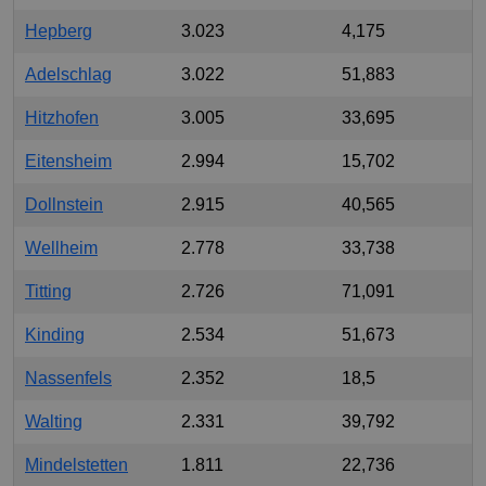
Hepberg
3.023
4,175
Adelschlag
3.022
51,883
Hitzhofen
3.005
33,695
Eitensheim
2.994
15,702
Dollnstein
2.915
40,565
Wellheim
2.778
33,738
Titting
2.726
71,091
Kinding
2.534
51,673
Nassenfels
2.352
18,5
Walting
2.331
39,792
Mindelstetten
1.811
22,736