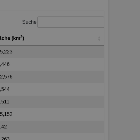
Suche
2
äche (km
)
5,223
,446
2,576
,544
,511
5,152
,42
,263