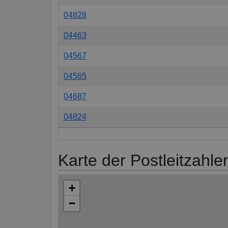
04828
04463
04567
04565
04687
04824
Karte der Postleitzahle
+
−