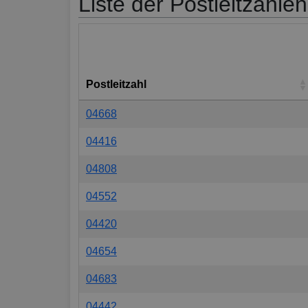
Liste der Postleitzahle
Postleitzahl
04668
04416
04808
04552
04420
04654
04683
04442