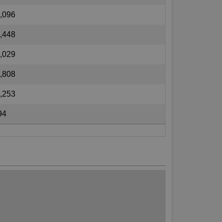
,096
,448
,029
,808
,253
94