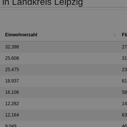
n in Landkreis Leipzig
Einwohnerzahl
Fl
32.398
27
25.608
31
25.475
23
18.937
61
16.106
58
12.282
14
12.164
63
9.049
46