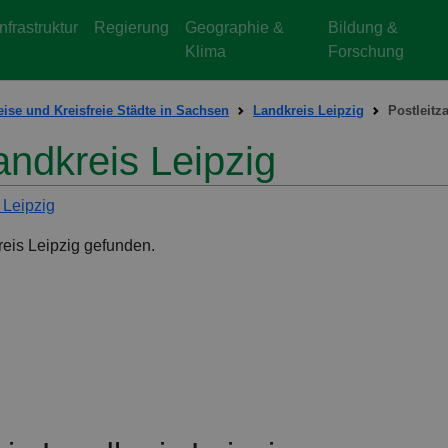
Infrastruktur
Regierung
Geographie &
Bildung &
Klima
Forschung
ise und Kreisfreie Städte in Sachsen
Landkreis Leipzig
Postleitz
andkreis Leipzig
 Leipzig
reis Leipzig gefunden.