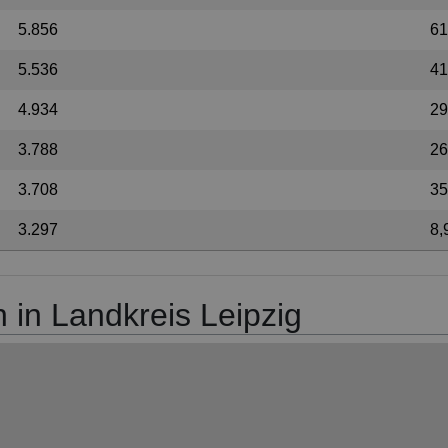
5.856
61
5.536
41
4.934
29
3.788
26
3.708
35
3.297
8,
n in Landkreis Leipzig