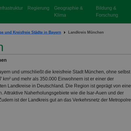
Infrastruktur
Regierung
Geographie &
Bildung &
Klima
Forschung
se und Kreisfreie Städte in Bayern
Landkreis München
n
hen
ern und umschließt die kreisfreie Stadt München, ohne selbst 
67 km² und mehr als 350.000 Einwohnern ist er einer der
sten Landkreise in Deutschland. Die Region ist geprägt von eine
 Attraktive Naherholungsgebiete wie die Isar-Auen und der
Zudem ist der Landkreis gut an das Verkehrsnetz der Metropolr