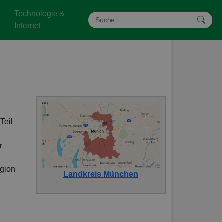
Technologie &
Internet
Teil
r
egion
Landkreis München