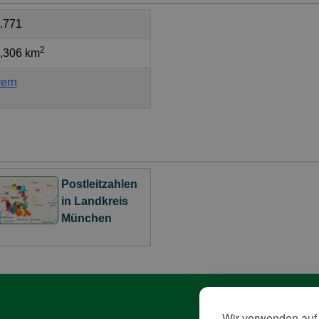
.771
2
,306 km
ern
Postleitzahlen
in Landkreis
München
Wir verwenden auf 