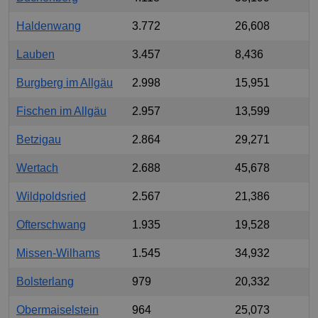
Haldenwang
3.772
26,608
Lauben
3.457
8,436
Burgberg im Allgäu
2.998
15,951
Fischen im Allgäu
2.957
13,599
Betzigau
2.864
29,271
Wertach
2.688
45,678
Wildpoldsried
2.567
21,386
Ofterschwang
1.935
19,528
Missen-Wilhams
1.545
34,932
Bolsterlang
979
20,332
Obermaiselstein
964
25,073