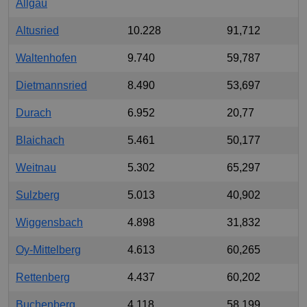
Allgäu
Altusried
10.228
91,712
Waltenhofen
9.740
59,787
Dietmannsried
8.490
53,697
Durach
6.952
20,77
Blaichach
5.461
50,177
Weitnau
5.302
65,297
Sulzberg
5.013
40,902
Wiggensbach
4.898
31,832
Oy-Mittelberg
4.613
60,265
Rettenberg
4.437
60,202
Buchenberg
4.118
58,199