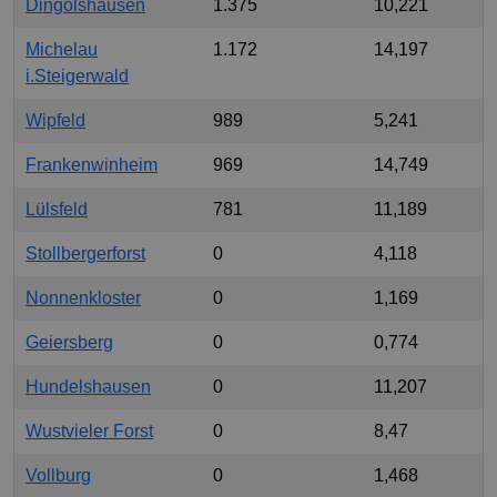
Dingolshausen
1.375
10,221
Michelau
1.172
14,197
i.Steigerwald
Wipfeld
989
5,241
Frankenwinheim
969
14,749
Lülsfeld
781
11,189
Stollbergerforst
0
4,118
Nonnenkloster
0
1,169
Geiersberg
0
0,774
Hundelshausen
0
11,207
Wustvieler Forst
0
8,47
Vollburg
0
1,468