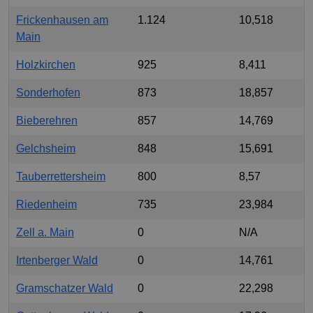
Frickenhausen am
1.124
10,518
Main
Holzkirchen
925
8,411
Sonderhofen
873
18,857
Bieberehren
857
14,769
Gelchsheim
848
15,691
Tauberrettersheim
800
8,57
Riedenheim
735
23,984
Zell a. Main
0
N/A
Irtenberger Wald
0
14,761
Gramschatzer Wald
0
22,298