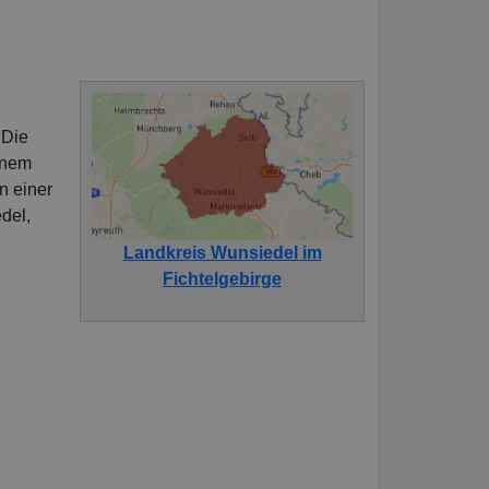
 Die
einem
n einer
del,
Landkreis Wunsiedel im
Fichtelgebirge