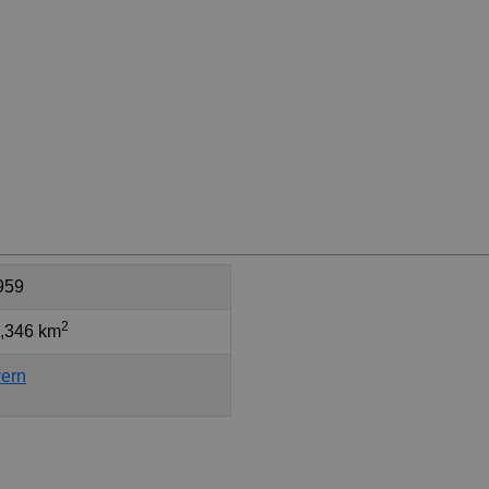
959
2
,346 km
ern