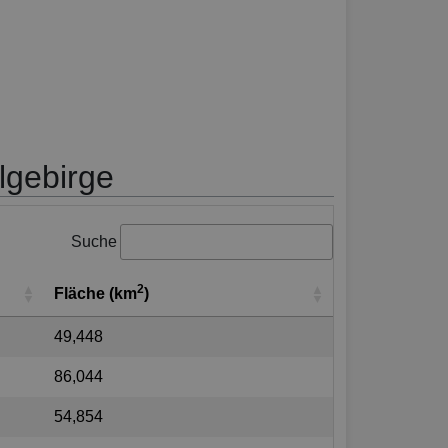
lgebirge
Suche
2
Fläche (km
)
49,448
86,044
54,854