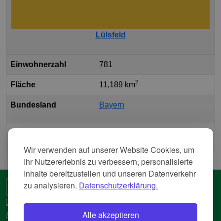
Lülsfeld
Einwohnerzahl
781
2
Fläche
11,189 km
Bundesland
Bayern
Landkreis
Landkreis Schweinfurt
Wir verwenden auf unserer Website Cookies, um
Ihr Nutzererlebnis zu verbessern, personalisierte
Inhalte bereitzustellen und unseren Datenverkehr
zu analysieren.
Datenschutzerklärung.
🌍 Eine andere Sprache
Datenschutzerkläreung
Alle akzeptieren
AGB