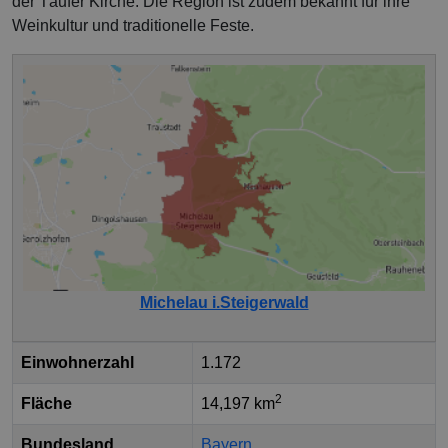
der Täufer Kirche. Die Region ist zudem bekannt für ihre
Weinkultur und traditionelle Feste.
Michelau i.Steigerwald
Einwohnerzahl
1.172
2
Fläche
14,197 km
Bundesland
Bayern