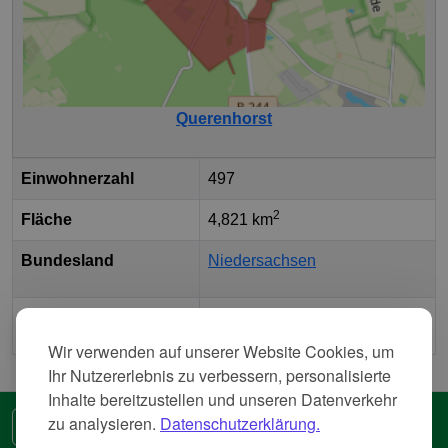
Querenhorst
Einwohnerzahl
497
2
Fläche
4,821 km
Bundesland
Niedersachsen
Landkreis
Landkreis Helmstedt
Wir verwenden auf unserer Website Cookies, um
Ihr Nutzererlebnis zu verbessern, personalisierte
Inhalte bereitzustellen und unseren Datenverkehr
zu analysieren.
Datenschutzerklärung.
🌍 Eine andere Sprache