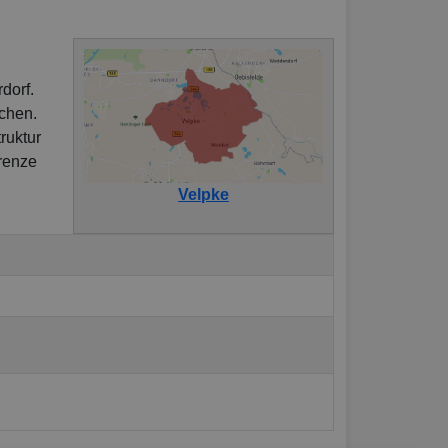
dorf.
ächen.
ruktur
Grenze
Velpke