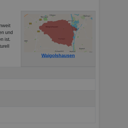
nweit
en und
 ist.
urell
Waigolshausen