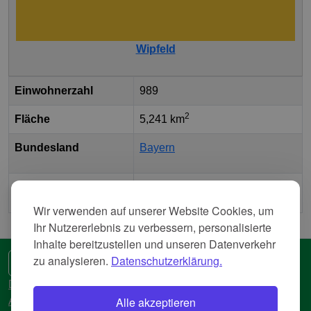
Wipfeld
Einwohnerzahl
989
2
Fläche
5,241 km
Bundesland
Bayern
Landkreis
Landkreis Schweinfurt
Wir verwenden auf unserer Website Cookies, um
Ihr Nutzererlebnis zu verbessern, personalisierte
Inhalte bereitzustellen und unseren Datenverkehr
zu analysieren.
Datenschutzerklärung.
🌍 Eine andere Sprache
Datenschutzerkläreung
Alle akzeptieren
AGB