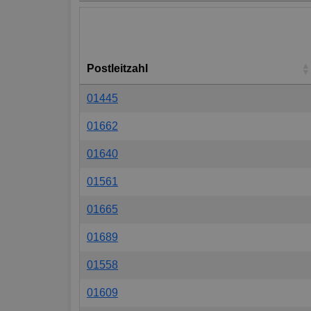
Postleitzahl
01445
01662
01640
01561
01665
01689
01558
01609