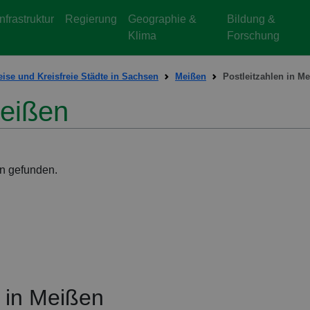
Infrastruktur
Regierung
Geographie &
Bildung &
Klima
Forschung
ise und Kreisfreie Städte in Sachsen
Meißen
Postleitzahlen in M
Meißen
en gefunden.
n in Meißen