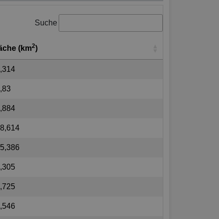
Suche
2
äche (km
)
,314
,83
,884
8,614
5,386
,305
,725
,546