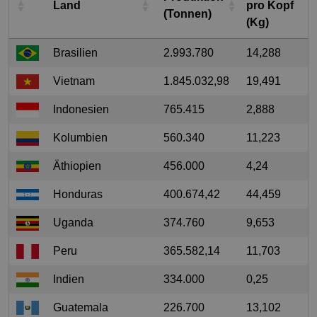
Land
pro Kopf
(Tonnen)
(Kg)
Brasilien
2.993.780
14,288
Vietnam
1.845.032,98
19,491
Indonesien
765.415
2,888
Kolumbien
560.340
11,223
Äthiopien
456.000
4,24
Honduras
400.674,42
44,459
Uganda
374.760
9,653
Peru
365.582,14
11,703
Indien
334.000
0,25
Guatemala
226.700
13,102