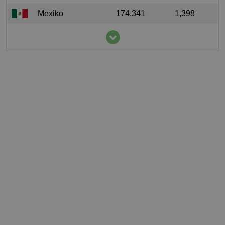
Mexiko
174.341
1,398
Nicaragua
167.831
26,704
Laos
161.200
23,157
Elfenbeinküste
134.700
5,408
China
108.906
0,078
Costa Rica
88.200
17,628
Tansania
73.027
1,347
Philippinen
60.607,18
0,57
Venezuela
54.134,86
1,701
Demokratische
54.089,21
0,665
Republik Kongo