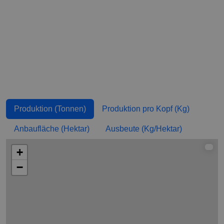
Madagaskar
44.394,54
1,69
Papua-Neuguinea
42.480
4,963
Guinea
40.273,08
3,389
Kamerun
36.096,13
1,517
Kenia
34.500
0,677
El Salvador
33.900
5,103
Produktion (Tonnen)
Produktion pro Kopf (Kg)
Thailand
30.000
0,434
Anbaufläche (Hektar)
Ausbeute (Kg/Hektar)
Bolivien
23.451,98
2,074
+
Jemen
21.077,32
0,729
−
Haiti
20.700
1,863
Ruanda
19.466,88
1,622
Burundi
17.100
1,601