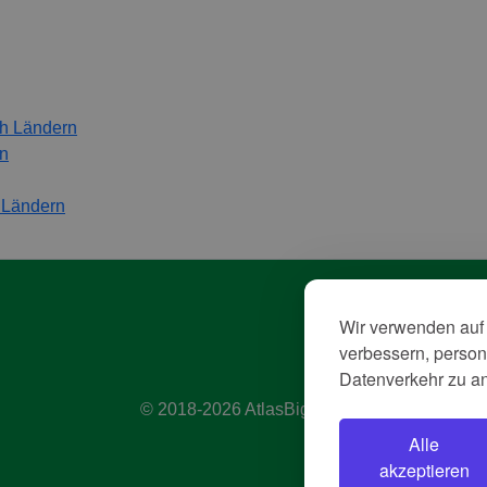
h Ländern
rn
h Ländern
Wir verwenden auf 
Da
verbessern, persona
A
Datenverkehr zu a
Im
© 2018-2026 AtlasBig.com
Alle
akzeptieren