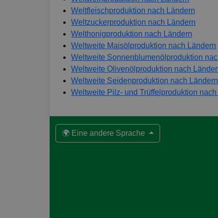
Weltfleischproduktion nach Ländern
Weltzuckerproduktion nach Ländern
Welthonigproduktion nach Ländern
Weltweite Maisölproduktion nach Ländern
Weltweite Sonnenblumenölproduktion nac
Weltweite Olivenölproduktion nach Lände
Weltweite Seidenproduktion nach Ländern
Weltweite Pilz- und Trüffelproduktion nac
🌍 Eine andere Sprache