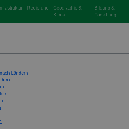
Infrastruktur
Regierung
Geographie &
Bildung &
Klima
Forschung
 nach Ländern
ndern
rn
dern
rn
n
n