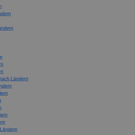
n
ndern
ändern
n
rn
rn
rn
nach Ländern
ändern
dern
n
n
dern
ern
 Ländern