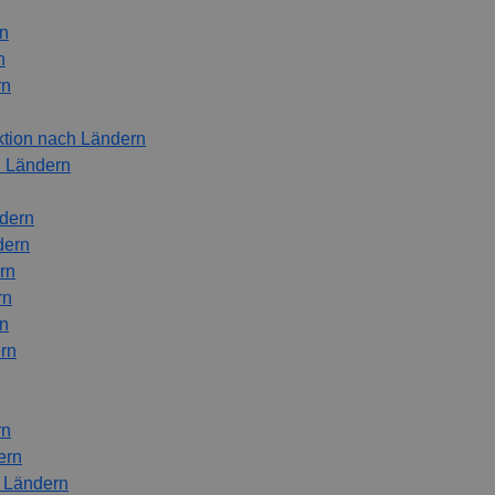
rn
n
rn
ktion nach Ländern
h Ländern
ndern
dern
rn
rn
rn
rn
rn
ern
h Ländern