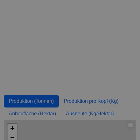
Uganda
282.000
7,264
Indien
228.000
0,171
Griechenland
225.490
20,94
Myanmar
202.243,11
3,755
Slowakei
197.320
36,251
Bolivien
192.305,89
17,007
Kroatien
124.360
29,665
Sudan
110.532,93
2,709
Produktion (Tonnen)
Produktion pro Kopf (Kg)
Deutschland
99.700
1,205
Anbaufläche (Hektar)
Ausbeute (Kg/Hektar)
Pakistan
91.545
0,453
+
Kanada
81.749
2,197
−