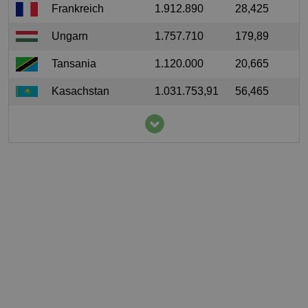
Frankreich
1.912.890
28,425
Ungarn
1.757.710
179,89
Tansania
1.120.000
20,665
Kasachstan
1.031.753,91
56,465
Moldawien
960.100
270,382
Vereinigte
863.180
2,634
Staaten von
Amerika
Spanien
768.350
16,467
Südafrika
678.000
11,745
Serbien
607.574,02
86,778
Italien
282.400
4,673